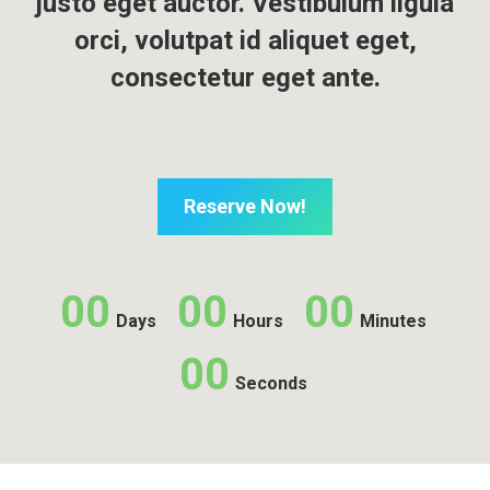
justo eget auctor. Vestibulum ligula
orci, volutpat id aliquet eget,
consectetur eget ante.
Reserve Now!
00
00
00
Days
Hours
Minutes
00
Seconds